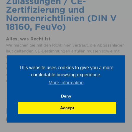
Zulassungen / CE-
Zertifizierung und
Normenrichtlinien (DIN V
18160, FeuVo)
Alles, was Recht ist
Wir machen Sie mit den Richtlinien vertraut, die Abgasanlagen
laut geltenden CE-Bestimmungen erfüllen müssen sowie mit
den Vorschriften, die beim Einbau aktuell zu beachten sind.
Anhand von Praxisfällen zeigen wir Ihnen häufige
This website uses cookies to give you a more
Schadensursachen und einfache Lösungen, diese zu
comfortable browsing experience.
verhindern. Fallbeispiele zum Brandschutz und ein Einblick in
unsere Qualitätssicherung runden diesen Schulungsblock ab.
More information
Deny
Accept
Programm
Referent: Thomas Fischer