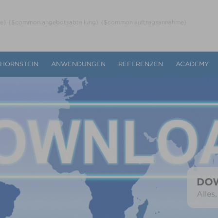
ne} {$common.angebotsabteilung} {$common.auftragsannahme}
CHORNSTEIN
ANWENDUNGEN
REFERENZEN
ACADEMY
DO
Alles