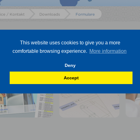
ice / Kontakt
Downloads
Formulare
ormulare
This website uses cookies to give you a more
comfortable browsing experience.
More information
Deny
Auftragsformular
Datenerfassung
Anf
Elementschornsteine
Indu
Accept