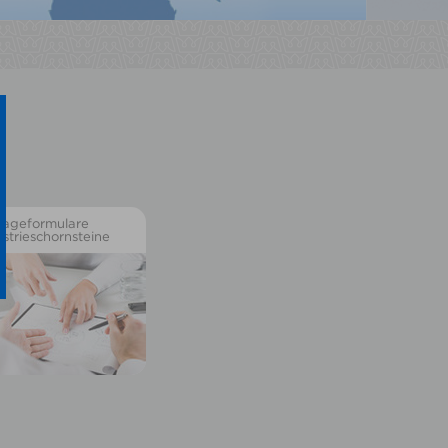
rageformulare
strieschornsteine