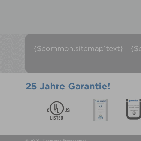
{$common.sitemap1text}
{$
25 Jahre Garantie!
© 2026 {$common.firmenname}