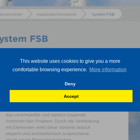
lschornstein
Industrieschornsteine
System FSB
ystem FSB
TECHNISCHE DATEN
EINSATZBEREICH
DOWNLOADS
This website uses cookies to give you a more
comfortable browsing experience.
More information
Beschreibung
Immer wenn der klassische
Deny
Elementschornstein an seine Grenzen kommt,
Accept
macht ein Wechsel auf das System FSB schnell
Sinn. Drücke bis über 7000Pa sowie
Auskragungen von über 7m sind hier durch
das verschweißte und statisch tragende
Innenrohr kein Problem. Durch die Verkleidung
mit Elementen wirkt diese Variante jedoch
elegant und architektonisch ansprechend
gleich einem Elementschornstein