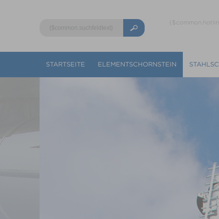
{$common.hotli
STARTSEITE
ELEMENTSCHORNSTEIN
STAHLS