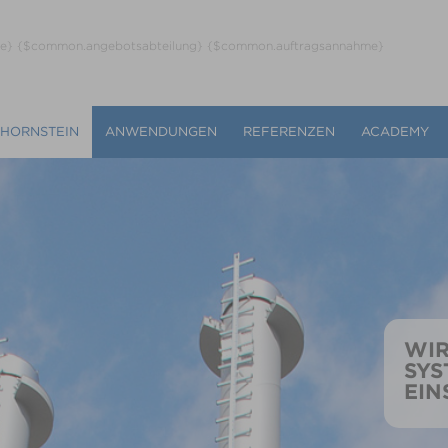
ne} {$common.angebotsabteilung} {$common.auftragsannahme}
CHORNSTEIN
ANWENDUNGEN
REFERENZEN
ACADEMY
WIR
SYS
EIN