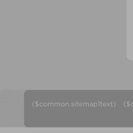
{$common.sitemap1text}
{$