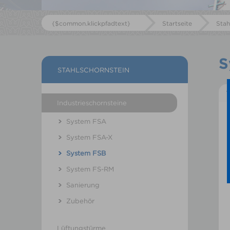
{$common.klickpfadtext}
Startseite
Stah
S
STAHLSCHORNSTEIN
Industrieschornsteine
System FSA
System FSA-X
System FSB
System FS-RM
Sanierung
Zubehör
Lüftungstürme