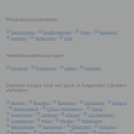
Produktionsstandorte:
Deutschland
|
Großbritannien
|
Polen
|
Russland
|
Spanien
|
Tschechien
|
USA
Handelsniederlassungen:
Finnland
|
Frankreich
|
Italien
|
Kroatien
Darüber hinaus sind wir auch in folgenden Ländern
vertreten:
Belgien
|
Brasilien
|
Bulgarien
|
Dänemark
|
Estland
|
Griechenland
|
China (Hongkong)
|
Irland
|
Kasachstan
|
Lettland
|
Litauen
|
Liechtenstein
|
Luxemburg
|
Malta
|
Mexiko
|
Moldawien
|
Niederlande
|
Norwegen
|
Österreich
|
Portugal
|
Rumänien
|
Saudi Arabien
|
Serbien
|
Singapur
|