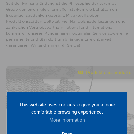
Seit der Firmengründung ist die Philosophie der Jeremias
Group von einem gleichermaßen starken wie behutsamen
Expansionsgedanken geprägt. Mit aktuell sieben
Produktionsstätten weltweit, vier Handelsniederlassungen und
zahlreichen Vertriebspartnern national und international
können wir unseren Kunden einen optimalen Service sowie eine
permanente und Standort unabhängige Erreichbarkeit
garantieren. Wir sind immer für Sie da!
This website uses cookies to give you a more
comfortable browsing experience.
More information
Deny