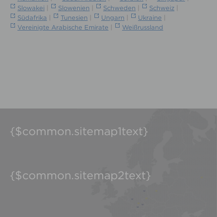
Slowakei
|
Slowenien
|
Schweden
|
Schweiz
|
Südafrika
|
Tunesien
|
Ungarn
|
Ukraine
|
Vereinigte Arabische Emirate
|
Weißrussland
{$common.sitemap1text}
{$common.sitemap2text}