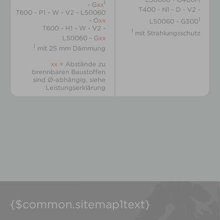
1
- G
xx
T400 - N1 - D - V2 -
T600 - P1 - W - V2 - L50060
1
- O
xx
L50060 - G300
T600 - H1 - W - V2 -
1
mit Strahlungsschutz
L50060 - G
xx
1
mit 25 mm Dämmung
xx
= Abstände zu
brennbaren Baustoffen
sind Ø-abhängig, siehe
Leistungserklärung
{$common.sitemap1text}