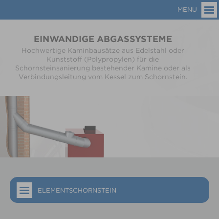
MENU
EINWANDIGE ABGASSYSTEME
Hochwertige Kaminbausätze aus Edelstahl oder
Kunststoff (Polypropylen) für die
Schornsteinsanierung bestehender Kamine oder als
Verbindungsleitung vom Kessel zum Schornstein.
ELEMENTSCHORNSTEIN