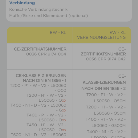
Verbindung
Konische Verbindungstechnik
Muffe/Sicke und Klemmband (optional)
EW - KL
EW - KL
VERBINDUNGSLEITUNG
CE-ZERTIFIKATSNUMMER
CE-
0036 CPR 9174 004
ZERTIFIKATSNUMMER
0036 CPR 9174 042
CE-KLASSIFIZIERUNGEN
CE-
NACH DIN EN 1856 - 1
KLASSIFIZIERUNGEN
T200 - P1 - W - V2 - L50060
NACH DIN EN 1856 - 2
- O00
T200 - P1 - W - V2 -
T200 - H1 - W - V2 -
L50060 - O
xx
L50060 - O50M
T400 - N1 - D - V2 - L50060
T200 - H1 - W - V2 -
- G
xx
L50060 - O50M
T400 - P1 - W - V2 -
T400 - H1 - W - V2 -
L50060 - O
xx
T450 - H1 - W - V2 -
L50060 - G500M
L50060 - O
xx
T400 - N1 - D - V2 -
T600 - N1 - D - V3 - L50060
L50060 - G400M