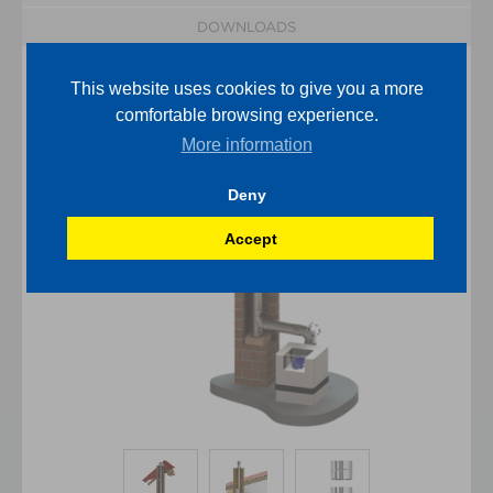
DOWNLOADS
This website uses cookies to give you a more
comfortable browsing experience.
More information
Deny
Accept