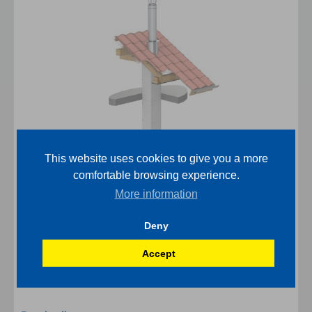
This website uses cookies to give you a more
comfortable browsing experience.
More information
Deny
Accept