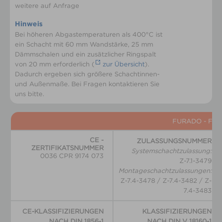
weitere auf Anfrage
Hinweis
Bei höheren Abgastemperaturen als 400°C ist
ein Schacht mit 60 mm Wandstärke, 25 mm
Dämmschalen und ein zusätzlicher Ringspalt
von 20 mm erforderlich (
zur Übersicht
).
Dadurch ergeben sich größere Schachtinnen-
und Außenmaße. Bei Fragen kontaktieren Sie
uns bitte.
FURADO - F
CE -
ZULASSUNGSNUMMER
ZERTIFIKATSNUMMER
Systemschachtzulassung:
0036 CPR 9174 073
Z-7.1-3479
Montageschachtzulassungen:
Z-7.4-3478 / Z-7.4-3482 / Z-
7.4-3483
CE-KLASSIFIZIERUNGEN
KLASSIFIZIERUNGEN
NACH DIN 1856-1
NACH
DIN V 18160-1