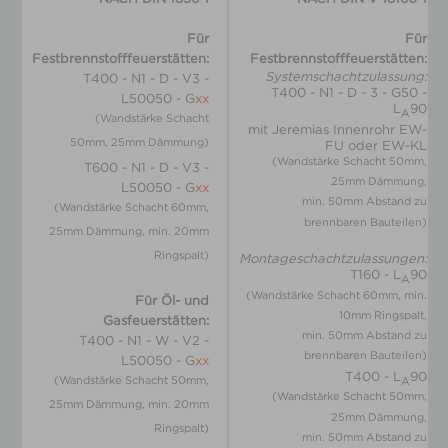
Für
Für
Festbrennstofffeuerstätten:
Festbrennstofffeuerstätten:
Systemschachtzulassung:
T400 - N1 - D - V3 -
T400 - N1 - D - 3 - G50 -
L50050 - G
xx
L
90
A
(Wandstärke Schacht
mit Jeremias Innenrohr EW-
50mm, 25mm Dämmung)
FU oder EW-KL
(Wandstärke Schacht 50mm,
T600 - N1 - D - V3 -
25mm Dämmung,
L50050 - G
xx
min. 50mm Abstand zu
(Wandstärke Schacht 60mm,
brennbaren Bauteilen)
25mm Dämmung, min. 20mm
Ringspalt)
Montageschachtzulassungen:
T160 - L
90
A
(Wandstärke Schacht 60mm, min.
Für Öl- und
10mm Ringspalt,
Gasfeuerstätten:
min. 50mm Abstand zu
T400 - N1 - W - V2 -
brennbaren Bauteilen)
L50050 - G
xx
T400 - L
90
(Wandstärke Schacht 50mm,
A
(Wandstärke Schacht 50mm,
25mm Dämmung, min. 20mm
25mm Dämmung,
Ringspalt)
min. 50mm Abstand zu