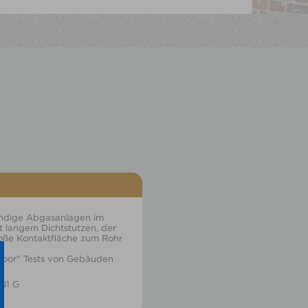
ndige Abgasanlagen im
it langem Dichtstutzen, der
roße Kontaktfläche zum Rohr
Door" Tests von Gebäuden
 N1 G