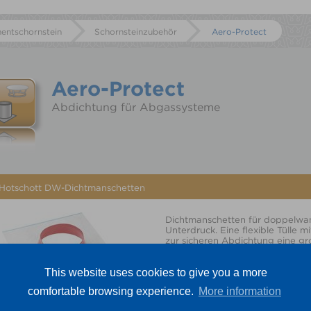
entschornstein
Schornsteinzubehör
Aero-Protect
Aero-Protect
Abdichtung für Abgassysteme
Hotschott DW-Dichtmanschetten
Dichtmanschetten für doppelwa
Unterdruck. Eine flexible Tülle m
zur sicheren Abdichtung eine g
herstellt.
Die Anforderungen an "Blower-
This website uses cookies to give you a more
werden erfüllt
Geeignet und geprüft für: T400
comfortable browsing experience.
More information