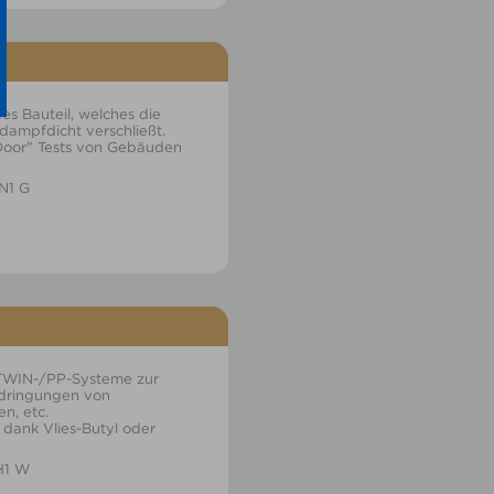
es Bauteil, welches die
dampfdicht verschließt.
Door" Tests von Gebäuden
N1 G
 TWIN-/PP-Systeme zur
hdringungen von
n, etc.
 dank Vlies-Butyl oder
H1 W