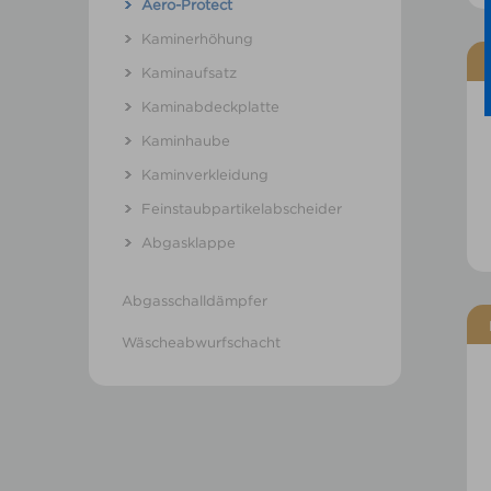
Aero-Protect
Kaminerhöhung
Kaminaufsatz
Kaminabdeckplatte
Kaminhaube
Kaminverkleidung
Feinstaubpartikelabscheider
Abgasklappe
Abgasschalldämpfer
Wäscheabwurfschacht