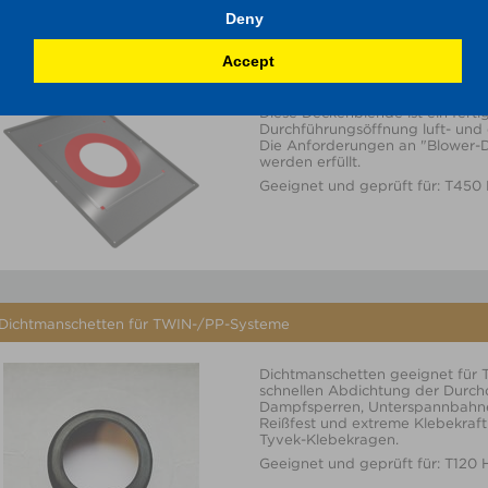
Deny
Accept
DW-Deckenblenden mit Dampfsperre
Diese Deckenblende ist ein fertig
Durchführungsöffnung luft- und 
Die Anforderungen an "Blower-
werden erfüllt.
Geeignet und geprüft für: T450 
Dichtmanschetten für TWIN-/PP-Systeme
Dichtmanschetten geeignet für
schnellen Abdichtung der Durc
Dampfsperren, Unterspannbahne
Reißfest und extreme Klebekraft
Tyvek-Klebekragen.
Geeignet und geprüft für: T120 