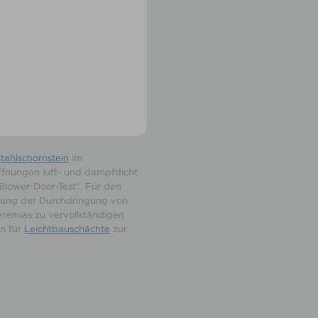
ahlschornstein
im
ffnungen luft- und dampfdicht
Blower-Door-Test“. Für den
htung der Durchdringung von
emias zu vervollständigen
n für
Leichtbauschächte
zur