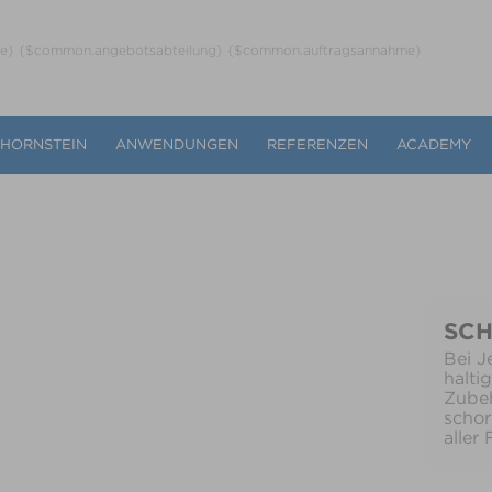
ne} {$common.angebotsabteilung} {$common.auftragsannahme}
CHORNSTEIN
ANWENDUNGEN
REFERENZEN
ACADEMY
SC
Bei J
halti
Zubeh
scho
aller 