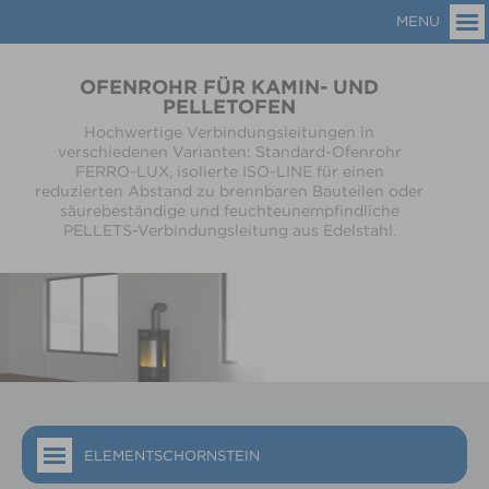
MENU
OFENROHR FÜR KAMIN- UND
PELLETOFEN
Hochwertige Verbindungsleitungen in
verschiedenen Varianten: Standard-Ofenrohr
FERRO-LUX, isolierte ISO-LINE für einen
reduzierten Abstand zu brennbaren Bauteilen oder
säurebeständige und feuchteunempfindliche
PELLETS-Verbindungsleitung aus Edelstahl.
ELEMENTSCHORNSTEIN