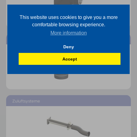
This website uses cookies to give you a more
comfortable browsing experience.
More information
PELLET-LINE
Deny
Accept
Zuluftsysteme